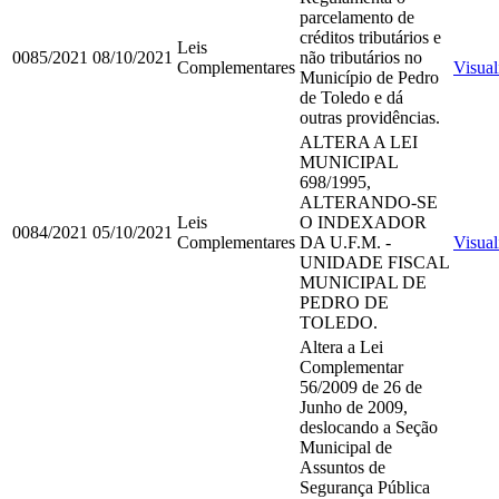
parcelamento de
créditos tributários e
Leis
0085/2021
08/10/2021
não tributários no
Complementares
Visual
Município de Pedro
de Toledo e dá
outras providências.
ALTERA A LEI
MUNICIPAL
698/1995,
ALTERANDO-SE
Leis
O INDEXADOR
0084/2021
05/10/2021
Complementares
DA U.F.M. -
Visual
UNIDADE FISCAL
MUNICIPAL DE
PEDRO DE
TOLEDO.
Altera a Lei
Complementar
56/2009 de 26 de
Junho de 2009,
deslocando a Seção
Municipal de
Assuntos de
Segurança Pública