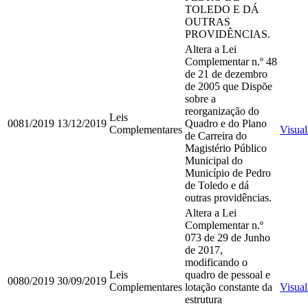
TOLEDO E DÁ
OUTRAS
PROVIDÊNCIAS.
Altera a Lei
Complementar n.º 48
de 21 de dezembro
de 2005 que Dispõe
sobre a
reorganização do
Leis
0081/2019
13/12/2019
Quadro e do Plano
Complementares
Visual
de Carreira do
Magistério Público
Municipal do
Município de Pedro
de Toledo e dá
outras providências.
Altera a Lei
Complementar n.º
073 de 29 de Junho
de 2017,
modificando o
Leis
quadro de pessoal e
0080/2019
30/09/2019
Complementares
lotação constante da
Visual
estrutura