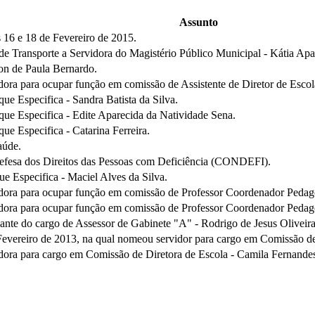
Assunto
s 16 e 18 de Fevereiro de 2015.
e Transporte a Servidora do Magistério Público Municipal - Kátia Apa
on de Paula Bernardo.
ora para ocupar função em comissão de Assistente de Diretor de Esco
ue Especifica - Sandra Batista da Silva.
que Especifica - Edite Aparecida da Natividade Sena.
ue Especifica - Catarina Ferreira.
aúde.
fesa dos Direitos das Pessoas com Deficiência (CONDEFI).
ue Especifica - Maciel Alves da Silva.
dora para ocupar função em comissão de Professor Coordenador Pedagó
dora para ocupar função em comissão de Professor Coordenador Pedagóg
nte do cargo de Assessor de Gabinete "A" - Rodrigo de Jesus Oliveira
 Fevereiro de 2013, na qual nomeou servidor para cargo em Comissão d
dora para cargo em Comissão de Diretora de Escola - Camila Fernande