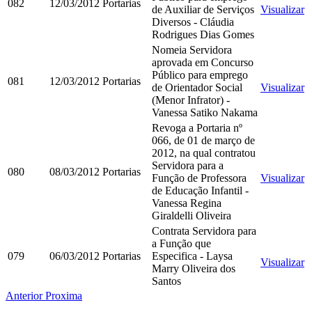
082
12/03/2012
Portarias
de Auxiliar de Serviços
Visualizar
Diversos - Cláudia
Rodrigues Dias Gomes
Nomeia Servidora
aprovada em Concurso
Público para emprego
081
12/03/2012
Portarias
de Orientador Social
Visualizar
(Menor Infrator) -
Vanessa Satiko Nakama
Revoga a Portaria nº
066, de 01 de março de
2012, na qual contratou
Servidora para a
080
08/03/2012
Portarias
Função de Professora
Visualizar
de Educação Infantil -
Vanessa Regina
Giraldelli Oliveira
Contrata Servidora para
a Função que
079
06/03/2012
Portarias
Especifica - Laysa
Visualizar
Marry Oliveira dos
Santos
Anterior
Proxima