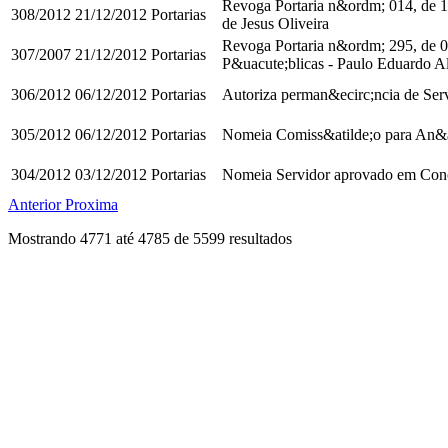
Revoga Portaria n&ordm; 014, de 1
308/2012
21/12/2012
Portarias
de Jesus Oliveira
Revoga Portaria n&ordm; 295, de 0
307/2007
21/12/2012
Portarias
P&uacute;blicas - Paulo Eduardo Al
306/2012
06/12/2012
Portarias
Autoriza perman&ecirc;ncia de Serv
305/2012
06/12/2012
Portarias
Nomeia Comiss&atilde;o para An&aa
304/2012
03/12/2012
Portarias
Nomeia Servidor aprovado em Concu
Anterior
Proxima
Mostrando
4771
até
4785
de
5599
resultados