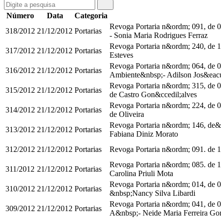
Número
Data
Categoria
Revoga Portaria n&ordm; 091, de 0
318/2012
21/12/2012
Portarias
- Sonia Maria Rodrigues Ferraz
Revoga Portaria n&ordm; 240, de 10
317/2012
21/12/2012
Portarias
Esteves
Revoga Portaria n&ordm; 064, de 0
316/2012
21/12/2012
Portarias
Ambiente&nbsp;- Adilson Jos&eacut
Revoga Portaria n&ordm; 315, de 0
315/2012
21/12/2012
Portarias
de Castro Gon&ccedil;alves
Revoga Portaria n&ordm; 224, de 04
314/2012
21/12/2012
Portarias
de Oliveira
Revoga Portaria n&ordm; 146, de&n
313/2012
21/12/2012
Portarias
Fabiana Diniz Morato
312/2012
21/12/2012
Portarias
Revoga Portaria n&ordm; 091. de 1
Revoga Portaria n&ordm; 085. de 1
311/2012
21/12/2012
Portarias
Carolina Priuli Mota
Revoga Portaria n&ordm; 014, de 0
310/2012
21/12/2012
Portarias
&nbsp;Nancy Silva Libardi
Revoga Portaria n&ordm; 041, de 0
309/2012
21/12/2012
Portarias
A&nbsp;- Neide Maria Ferreira Go