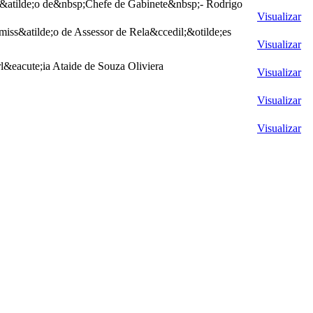
s&atilde;o de&nbsp;Chefe de Gabinete&nbsp;- Rodrigo
Visualizar
iss&atilde;o de Assessor de Rela&ccedil;&otilde;es
Visualizar
l&eacute;ia Ataide de Souza Oliviera
Visualizar
Visualizar
Visualizar