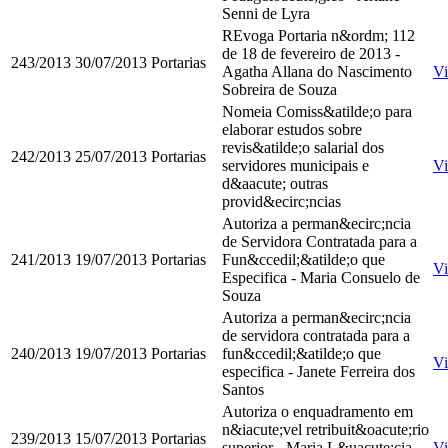
Senni de Lyra
REvoga Portaria n&ordm; 112
de 18 de fevereiro de 2013 -
243/2013
30/07/2013
Portarias
Agatha Allana do Nascimento
Vi
Sobreira de Souza
Nomeia Comiss&atilde;o para
elaborar estudos sobre
revis&atilde;o salarial dos
242/2013
25/07/2013
Portarias
servidores municipais e
Vi
d&aacute; outras
provid&ecirc;ncias
Autoriza a perman&ecirc;ncia
de Servidora Contratada para a
241/2013
19/07/2013
Portarias
Fun&ccedil;&atilde;o que
Vi
Especifica - Maria Consuelo de
Souza
Autoriza a perman&ecirc;ncia
de servidora contratada para a
240/2013
19/07/2013
Portarias
fun&ccedil;&atilde;o que
Vi
especifica - Janete Ferreira dos
Santos
Autoriza o enquadramento em
n&iacute;vel retribuit&oacute;rio
239/2013
15/07/2013
Portarias
superior - Maria L&uacute;cia
Vi