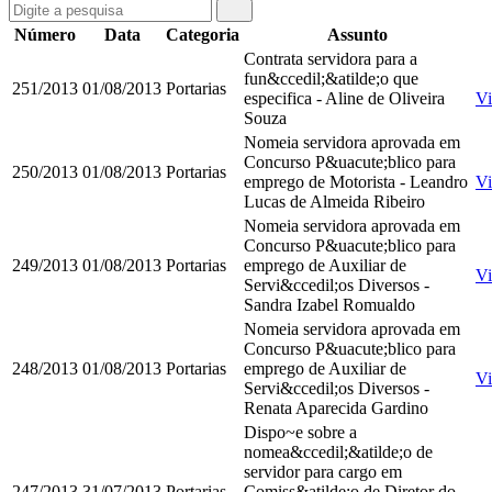
Número
Data
Categoria
Assunto
Contrata servidora para a
fun&ccedil;&atilde;o que
251/2013
01/08/2013
Portarias
especifica - Aline de Oliveira
Vi
Souza
Nomeia servidora aprovada em
Concurso P&uacute;blico para
250/2013
01/08/2013
Portarias
emprego de Motorista - Leandro
Vi
Lucas de Almeida Ribeiro
Nomeia servidora aprovada em
Concurso P&uacute;blico para
249/2013
01/08/2013
Portarias
emprego de Auxiliar de
Vi
Servi&ccedil;os Diversos -
Sandra Izabel Romualdo
Nomeia servidora aprovada em
Concurso P&uacute;blico para
248/2013
01/08/2013
Portarias
emprego de Auxiliar de
Vi
Servi&ccedil;os Diversos -
Renata Aparecida Gardino
Dispo~e sobre a
nomea&ccedil;&atilde;o de
servidor para cargo em
247/2013
31/07/2013
Portarias
Comiss&atilde;o de Diretor do