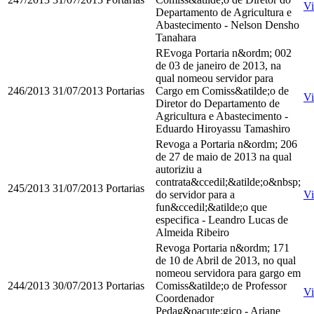
Vi
Departamento de Agricultura e
Abastecimento - Nelson Densho
Tanahara
REvoga Portaria n&ordm; 002
de 03 de janeiro de 2013, na
qual nomeou servidor para
246/2013
31/07/2013
Portarias
Cargo em Comiss&atilde;o de
Vi
Diretor do Departamento de
Agricultura e Abastecimento -
Eduardo Hiroyassu Tamashiro
Revoga a Portaria n&ordm; 206
de 27 de maio de 2013 na qual
autoriziu a
contrata&ccedil;&atilde;o&nbsp;
245/2013
31/07/2013
Portarias
do servidor para a
Vi
fun&ccedil;&atilde;o que
especifica - Leandro Lucas de
Almeida Ribeiro
Revoga Portaria n&ordm; 171
de 10 de Abril de 2013, no qual
nomeou servidora para gargo em
244/2013
30/07/2013
Portarias
Comiss&atilde;o de Professor
Vi
Coordenador
Pedag&oacute;gico - Ariane