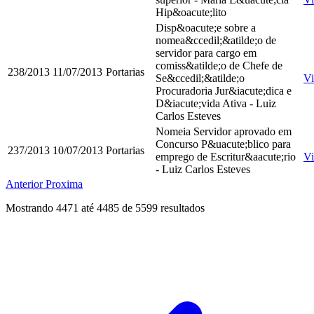
Hip&oacute;lito
Disp&oacute;e sobre a
nomea&ccedil;&atilde;o de
servidor para cargo em
comiss&atilde;o de Chefe de
238/2013
11/07/2013
Portarias
Se&ccedil;&atilde;o
Vi
Procuradoria Jur&iacute;dica e
D&iacute;vida Ativa - Luiz
Carlos Esteves
Nomeia Servidor aprovado em
Concurso P&uacute;blico para
237/2013
10/07/2013
Portarias
emprego de Escritur&aacute;rio
Vi
- Luiz Carlos Esteves
Anterior
Proxima
Mostrando
4471
até
4485
de
5599
resultados